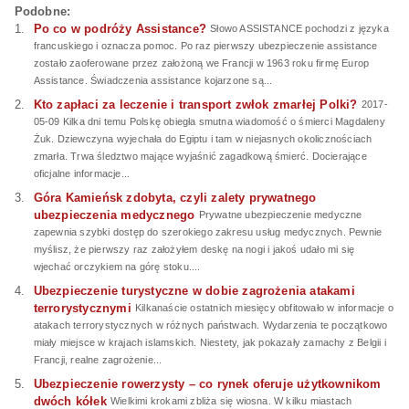
Podobne:
Po co w podróży Assistance?
Słowo ASSISTANCE pochodzi z języka
francuskiego i oznacza pomoc. Po raz pierwszy ubezpieczenie assistance
zostało zaoferowane przez założoną we Francji w 1963 roku firmę Europ
Assistance. Świadczenia assistance kojarzone są...
Kto zapłaci za leczenie i transport zwłok zmarłej Polki?
2017-
05-09 Kilka dni temu Polskę obiegła smutna wiadomość o śmierci Magdaleny
Żuk. Dziewczyna wyjechała do Egiptu i tam w niejasnych okolicznościach
zmarła. Trwa śledztwo mające wyjaśnić zagadkową śmierć. Docierające
oficjalne informacje...
Góra Kamieńsk zdobyta, czyli zalety prywatnego
ubezpieczenia medycznego
Prywatne ubezpieczenie medyczne
zapewnia szybki dostęp do szerokiego zakresu usług medycznych. Pewnie
myślisz, że pierwszy raz założyłem deskę na nogi i jakoś udało mi się
wjechać orczykiem na górę stoku....
Ubezpieczenie turystyczne w dobie zagrożenia atakami
terrorystycznymi
Kilkanaście ostatnich miesięcy obfitowało w informacje o
atakach terrorystycznych w różnych państwach. Wydarzenia te początkowo
miały miejsce w krajach islamskich. Niestety, jak pokazały zamachy z Belgii i
Francji, realne zagrożenie...
Ubezpieczenie rowerzysty – co rynek oferuje użytkownikom
dwóch kółek
Wielkimi krokami zbliża się wiosna. W kilku miastach