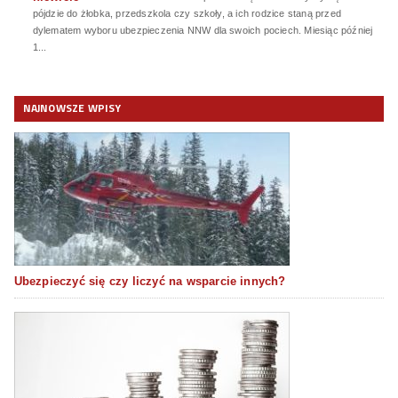
pójdzie do żłobka, przedszkola czy szkoły, a ich rodzice staną przed
dylematem wyboru ubezpieczenia NNW dla swoich pociech. Miesiąc później
1...
NAJNOWSZE WPISY
Ubezpieczyć się czy liczyć na wsparcie innych?