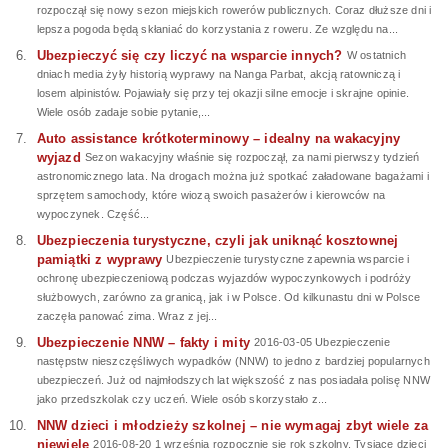
rozpoczął się nowy sezon miejskich rowerów publicznych. Coraz dłuższe dni i
lepsza pogoda będą skłaniać do korzystania z roweru. Ze względu na...
Ubezpieczyć się czy liczyć na wsparcie innych?
W ostatnich
dniach media żyły historią wyprawy na Nanga Parbat, akcją ratowniczą i
losem alpinistów. Pojawiały się przy tej okazji silne emocje i skrajne opinie.
Wiele osób zadaje sobie pytanie,...
Auto assistance krótkoterminowy – idealny na wakacyjny
wyjazd
Sezon wakacyjny właśnie się rozpoczął, za nami pierwszy tydzień
astronomicznego lata. Na drogach można już spotkać załadowane bagażami i
sprzętem samochody, które wiozą swoich pasażerów i kierowców na
wypoczynek. Część...
Ubezpieczenia turystyczne, czyli jak uniknąć kosztownej
pamiątki z wyprawy
Ubezpieczenie turystyczne zapewnia wsparcie i
ochronę ubezpieczeniową podczas wyjazdów wypoczynkowych i podróży
służbowych, zarówno za granicą, jak i w Polsce. Od kilkunastu dni w Polsce
zaczęła panować zima. Wraz z jej...
Ubezpieczenie NNW – fakty i mity
2016-03-05 Ubezpieczenie
następstw nieszczęśliwych wypadków (NNW) to jedno z bardziej popularnych
ubezpieczeń. Już od najmłodszych lat większość z nas posiadała polisę NNW
jako przedszkolak czy uczeń. Wiele osób skorzystało z...
NNW dzieci i młodzieży szkolnej – nie wymagaj zbyt wiele za
niewiele
2016-08-20 1 września rozpocznie się rok szkolny. Tysiące dzieci