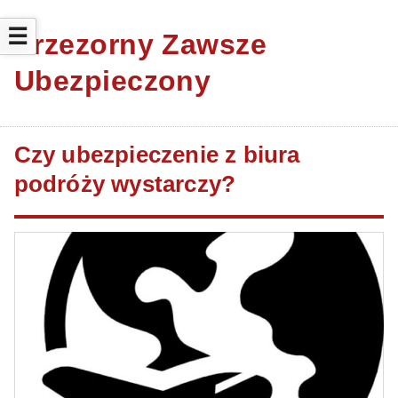
☰
Przezorny Zawsze
Ubezpieczony
Czy ubezpieczenie z biura
podróży wystarczy?